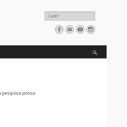
Pesquisar
por:
Facebook
Email
YouTube
Instagram
Pesquisar
a pesquisa possa