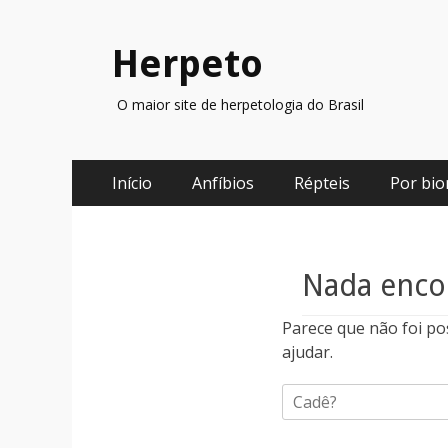
Herpeto
O maior site de herpetologia do Brasil
Menu
Pular
Início
Anfíbios
Répteis
Por bi
para
principal
o
conteúdo
Nada enco
Parece que não foi po
ajudar.
Pesquisar
por: