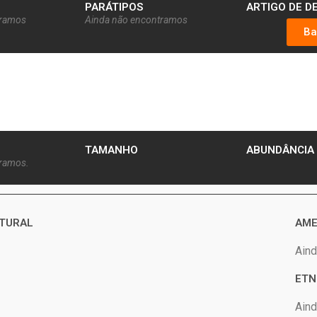
PARÁTIPOS
ARTIGO DE D
tramos
Ainda não encontramos
Ba
TAMANHO
ABUNDÂNCIA
tramos.
ATURAL
AME
Aind
ETN
Aind