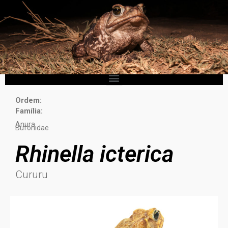
Ordem:
Família:
Anura
Bufonidae
Rhinella icterica
Cururu