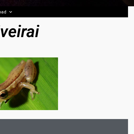
oad
veirai