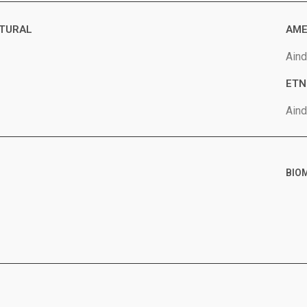
ATURAL
AME
Aind
ETN
Aind
BIOM