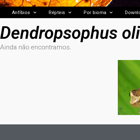
Anfíbios
Répteis
Por bioma
Downl
Dendropsophus oli
Ainda não encontramos.