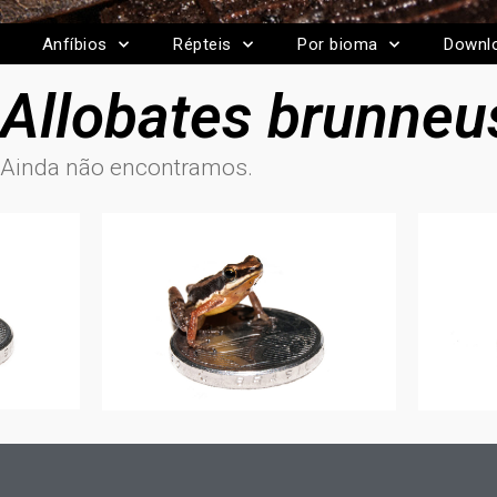
Anfíbios
Répteis
Por bioma
Downl
Allobates brunneu
Ainda não encontramos.