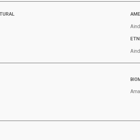
ATURAL
AME
Aind
ETN
Aind
BIOM
Amaz