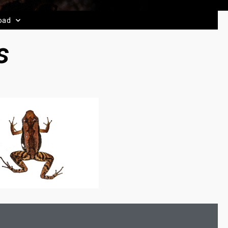
oad
s